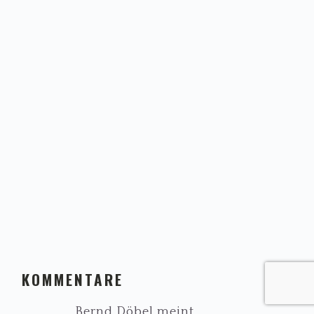
LESER-
KOMMENTARE
INTERAKTIONEN
Bernd Döbel
meint