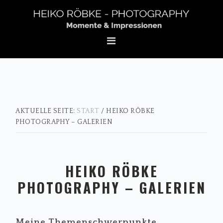
Zur
Zum
Zur
Hauptnavigation
Inhalt
Fußzeile
springen
springen
springen
AKTUELLE SEITE:
START
/
HEIKO RÖBKE
PHOTOGRAPHY – GALERIEN
HEIKO RÖBKE
PHOTOGRAPHY – GALERIEN
Meine Themenschwerpunkte