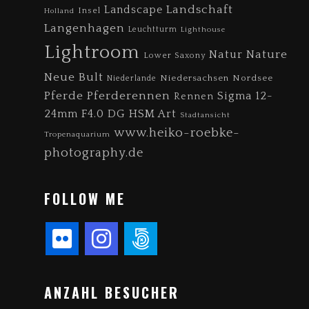
Landschaft
Landscape
Insel
Holland
Langenhagen
Leuchtturm
Lighthouse
Lightroom
Nature
Natur
Lower Saxony
Neue Bult
Niedersachsen
Nordsee
Niederlande
Pferde
Pferderennen
Sigma 12-
Rennen
24mm F4.0 DG HSM Art
Stadtansicht
www.heiko-roebke-
Tropenaquarium
photography.de
FOLLOW ME
ANZAHL BESUCHER