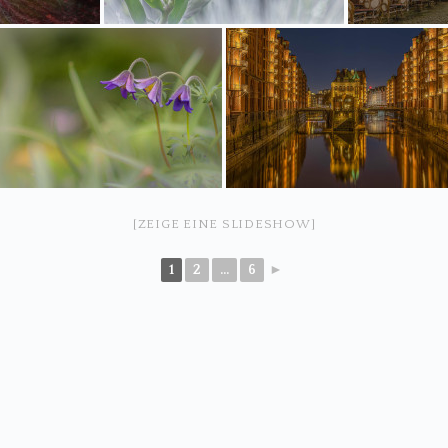
[ZEIGE EINE SLIDESHOW]
1
2
...
6
►