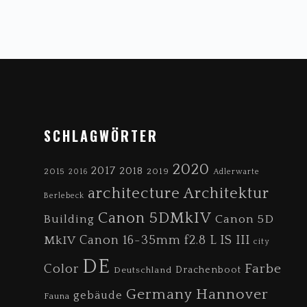
FOOTER
SCHLAGWÖRTER
2020
2017
2018
2019
2015
2016
Adlerwarte
architecture
Architektur
Berlebeck
Canon 5DMkIV
Canon 5D
Building
MkIV
Canon 16-35mm f2.8 L IS III
city
DE
Farbe
Color
Drachenboot
Deutschland
Germany
Hannover
gebäude
Fauna