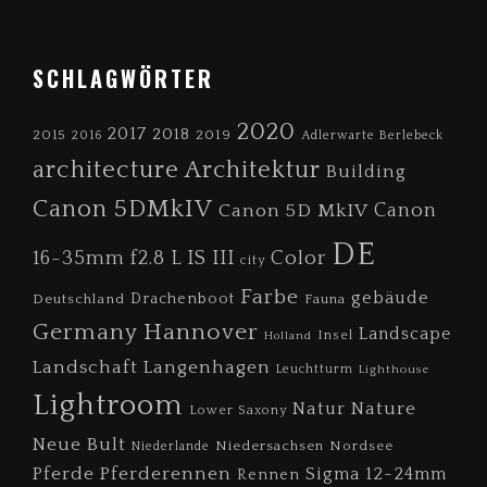
FOOTER
SCHLAGWÖRTER
2020
2017
2018
2019
2015
2016
Adlerwarte Berlebeck
architecture
Architektur
Building
Canon 5DMkIV
Canon 5D MkIV
Canon
DE
Color
16-35mm f2.8 L IS III
city
Farbe
gebäude
Drachenboot
Deutschland
Fauna
Germany
Hannover
Landscape
Insel
Holland
Landschaft
Langenhagen
Leuchtturm
Lighthouse
Lightroom
Nature
Natur
Lower Saxony
Neue Bult
Niedersachsen
Nordsee
Niederlande
Pferde
Pferderennen
Sigma 12-24mm
Rennen