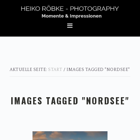
Zur
Zum
Zur
Hauptnavigation
Inhalt
Fußzeile
springen
springen
springen
AKTUELLE SEITE:
START
/
IMAGES TAGGED "NORDSEE"
IMAGES TAGGED "NORDSEE"