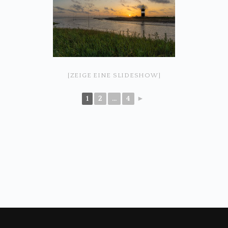
[ZEIGE EINE SLIDESHOW]
1
2
...
4
►