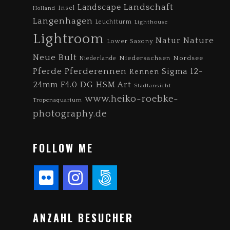
Landschaft
Landscape
Insel
Holland
Langenhagen
Leuchtturm
Lighthouse
Lightroom
Nature
Natur
Lower Saxony
Neue Bult
Niedersachsen
Nordsee
Niederlande
Pferde
Pferderennen
Sigma 12-
Rennen
24mm F4.0 DG HSM Art
Stadtansicht
www.heiko-roebke-
Tropenaquarium
photography.de
FOLLOW ME
ANZAHL BESUCHER