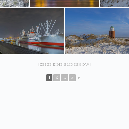
[ZEIGE EINE SLIDESHOW]
1
2
...
5
►