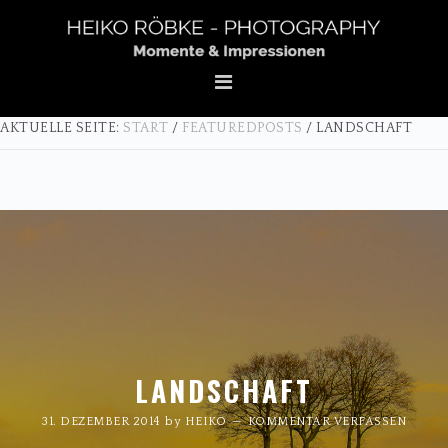
Zur
Zum
Zur
Hauptnavigation
Inhalt
Fußzeile
springen
springen
springen
AKTUELLE SEITE:
START
/
FEATUREDPOSTS
/
LANDSCHAFT
LANDSCHAFT
31. DEZEMBER 2014
by
HEIKO
KOMMENTAR VERFASSEN