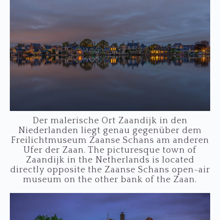
Der malerische Ort Zaandijk in den
Niederlanden liegt genau gegenüber dem
Freilichtmuseum Zaanse Schans am anderen
Ufer der Zaan. The picturesque town of
Zaandijk in the Netherlands is located
directly opposite the Zaanse Schans open-air
museum on the other bank of the Zaan.