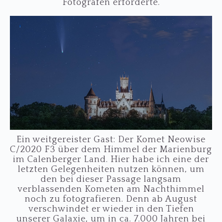
Fotografen erforderte.
Ein weitgereister Gast: Der Komet Neowise
C/2020 F3 über dem Himmel der Marienburg
im Calenberger Land. Hier habe ich eine der
letzten Gelegenheiten nutzen können, um
den bei dieser Passage langsam
verblassenden Kometen am Nachthimmel
noch zu fotografieren. Denn ab August
verschwindet er wieder in den Tiefen
unserer Galaxie, um in ca. 7.000 Jahren bei