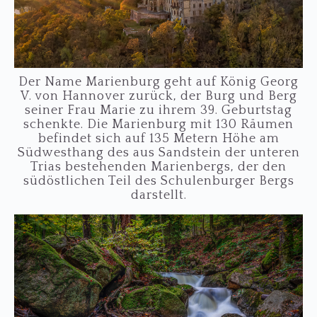
Der Name Marienburg geht auf König Georg
V. von Hannover zurück, der Burg und Berg
seiner Frau Marie zu ihrem 39. Geburtstag
schenkte. Die Marienburg mit 130 Räumen
befindet sich auf 135 Metern Höhe am
Südwesthang des aus Sandstein der unteren
Trias bestehenden Marienbergs, der den
südöstlichen Teil des Schulenburger Bergs
darstellt.
…